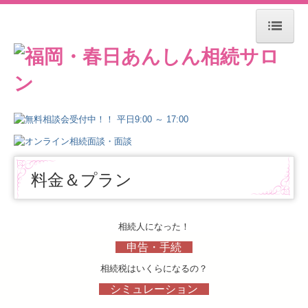
HOME
無料相談会
料金＆プラン
セミナー案内
料金＆プラン
LINEで学ぶショート動画
相続人になった！
勉強会・研修会
申告・手続
相続のキホン用語
相続税はいくらになるの？
シミュレーション
お客様の声