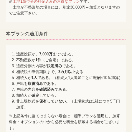
※
土地1単位分の料金込みのお得なプラン
です。
土地が不整形地の場合には、別途30,000円～加算となりますの
でご注意下さい。
本プランの適用条件
遺産総額が、
7,000万
までである。
不動産数が
1件
（ご自宅）である。
遺産分割の内容が
決定済み
である。
相続税の申告期限まで、
3カ月以上
ある
相続人が
1人
である。（相続人1人追加ごとに報酬×10％加算）
戸籍を
取得済み
である。
戸籍の内容を
確認済み
である。
相続人が
確定
している。
非上場株式を
保有していない
。（上場株式は1社につき5千円
加算）
※上記条件に当てはまらない場合は、標準プランを適用し、加算
料金・オプションの中から必要な料金を頂戴する場合がございま
す。