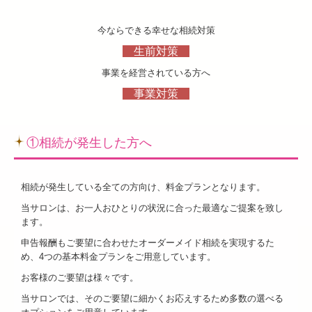
相談者の「ありがとう」の声
今ならできる幸せな相続対策
生前対策
解決事例
事業を経営されている方へ
サロン紹介
事業対策
提携先士業の先生方
①相続が発生した方へ
アクセス
相続手続
相続が発生している全ての方向け、料金プランとなります。
当サロンは、お一人おひとりの状況に合った最適なご提案を致し
相続税申告サービスの流れ
ます。
申告報酬概算のお見積り
申告報酬もご要望に合わせたオーダーメイド相続を実現するた
め、4つの基本料金プランをご用意しています。
無料相談会予約・お問合せ
お客様のご要望は様々です。
当サロンでは、そのご要望に細かくお応えするため多数の選べる
サイトマップ