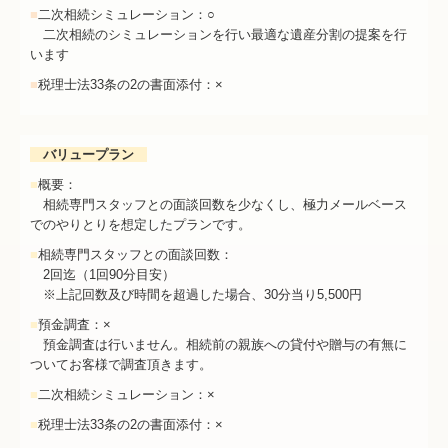
■
二次相続シミュレーション：○
二次相続のシミュレーションを行い最適な遺産分割の提案を行
います
■
税理士法33条の2の書面添付：×
バリュープラン
■
概要：
相続専門スタッフとの面談回数を少なくし、極力メールベース
でのやりとりを想定したプランです。
■
相続専門スタッフとの面談回数：
2回迄（1回90分目安）
※上記回数及び時間を超過した場合、30分当り5,500円
■
預金調査：×
預金調査は行いません。相続前の親族への貸付や贈与の有無に
ついてお客様で調査頂きます。
■
二次相続シミュレーション：×
■
税理士法33条の2の書面添付：×