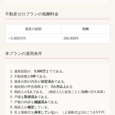
不動産ゼロプランの報酬料金
遺産の総額
報酬
～5,000万円
200,000円
本プランの適用条件
遺産総額が、
5,000万
までである。
不動産数が
0件
である。
遺産分割の内容が
決定済み
である。
相続税の申告期限まで、
3カ月以上
ある
相続人が
1人
である。（相続人1人追加ごとに報酬×10％加算）
戸籍を
取得済み
である。
戸籍の内容を
確認済み
である。
相続人が
確定
している。
非上場株式を
保有していない
。（上場株式は1社につき5千円