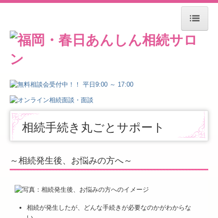
HOME
無料相談会
料金＆プラン
セミナー案内
相続手続き丸ごとサポート
LINEで学ぶショート動画
～相続発生後、お悩みの方へ～
勉強会・研修会
相続のキホン用語
相続が発生したが、どんな手続きが必要なのかがわからな
お客様の声
い…