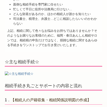
面倒な相続手続を専門家に任せたい
相談者の「ありがとう」の声
忙しくて平日に役所や法務局に行けない…
どんな財産があるのか、ほかの相続人が誰かを知りたい
解決事例
司法書士、税理士、弁護士…どこに相談したらいいのかわか
らない
サロン紹介
上記、相続に関して色々なお悩みをお持ちではありませんか？そ
のようなお困りなお客様のために、福岡・春日あんしん相続サロ
提携先士業の先生方
ンでは、相続税の申告だけではなく、煩雑な相続に関するあらゆ
る手続きをワンストップでお引き受けいたします。
アクセス
相続手続
☆主な相続手続☆
相続税申告サービスの流れ
申告報酬概算のお見積り
相続手続き丸ごとサポートの内容と流れ
無料相談会予約・お問合せ
1．
【相続人の戸籍収集・相続関係説明図の作成】
サイトマップ